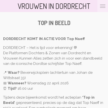
VROUWEN IN DORDRECHT
Ga
direct
naar
de
TOP IN BEELD
hoofdinhoud
DORDRECHT KOMT IN ACTIE VOOR
Top Naeff
DORDRECHT – Het is tijd voor erkenning! 💬
De Platformen Dochters & Zonen van Dordrecht en
Vrouwen Kunnen Alles zetten zich in voor een standbeeld
van de iconische Dordtse schrijfster Top Naeff.
📍
Waar?
Beverwijcksplein (achtertuin van Johan de
Wittstraat 33)
📅
Wanneer?
Woensdag 22 april 2026
⏰
Tijd?
16.00 uur
Tijdens deze bijeenkomst wordt het actieplan
‘Top in
Beeld’
gepresenteerd, precies op de dag dat Top Naeff in